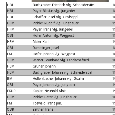
HBI
Buchgraber Friedrich vlg. Schneiderstiel
1
HBI
Payer Blasius vlg. Jungeder
1
OBI
Schaffler Josef vlg. Grofseppl
1
HFM
Pichler Rudolf vlg. Jungbauer
1
HFM
Payer Franz vlg. Jungeder
1
OBI
Hofer Anton vlg. Wegpost
1
HFM
Maier Karl
1
OBI
Ramminger Josef
1
LM
Hofer Johann vlg. Wegpost
1
OLM
Wiener Leonhard vlg. Landschafriedl
1
HLM
Grüner Johann
1
HLM
Buchgraber Johann vlg. Schneiderstiel
1
BM
Hollersbacher Johann vlg. Gsuller
1
OBI
Payer Johann vlg. Jungeder
1
FKUR
Kaplan Neuhold Alois
1
HFM
Pichler Peter vlg. Jungbauer
1
FM
Toswald Franz jun.
1
OBR
Zeltner Franz
1