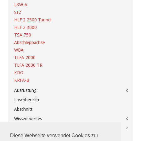
LKW-A
SFZ
HLF 2 2500 Tunnel
HLF 2 3000
TSA 750
Abschleppachse
WBA
TLFA 2000
TLFA 2000 TR
KDO
KRFA-B
Ausrüstung
Löschbereich
Abschnitt
Wissenswertes
Feuerwehrhaus
Diese Webseite verwendet Cookies zur
Spenden