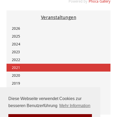
Powered by
Phoca Gallery
Veranstaltungen
2026
2025
2024
2023
2022
2021
2020
2019
2018
Diese Webseite verwendet Cookies zur
2017
besseren Benutzerführung
Mehr Information
vor 2017