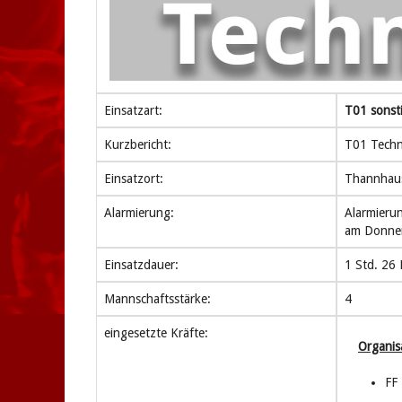
Einsatzart:
T01 sonsti
Kurzbericht:
T01 Techni
Einsatzort:
Thannhau
Alarmierung:
Alarmieru
am Donner
Einsatzdauer:
1 Std. 26 
Mannschaftsstärke:
4
eingesetzte Kräfte:
Organis
FF