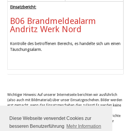
Einsatzbericht:
B06 Brandmeldealarm
Andritz Werk Nord
Kontrolle des betroffenen Bereichs, es handelte sich um einen
Täuschungsalarm.
Wichtiger Hinweis: Auf unserer Internetseite berichten wir ausführlich
(also auch mit Bildmaterial) über unser Einsatzgeschehen. Bilder werden
erst gemacht, wenn das Einsatzgeschehen dies zulässt! Es werden keine
Bilder von Verletzten oder Toten gemacht oder hier veröffentlicht!
Sollten Sie Einwände gegen die hier veröffentlichen Fotos oder Berichte
Diese Webseite verwendet Cookies zur
haben, wenden Sie sich bitte vertrauensvoll an das Kommando der
besseren Benutzerführung
Mehr Information
Freiwilligen Feuerwehr Landscha (
kdo.026@bfvwz.steiermark.at
).